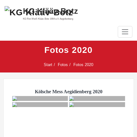
Zum
KG Klääv-Botz
Inhalt
springen
KG Rot-Weiß Klääv-Botz 1904 e.V. Aegidienberg
Fotos 2020
Start
Fotos
Fotos 2020
Kölsche Mess Aegidienberg 2020