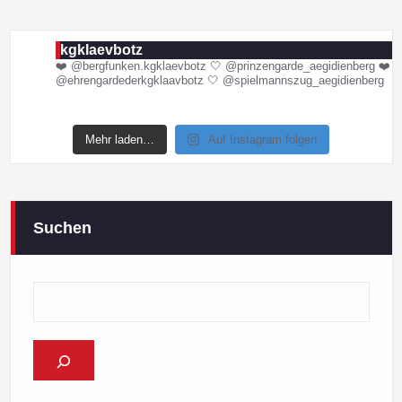
kgklaevbotz
❤️ @bergfunken.kgklaevbotz
🤍 @prinzengarde_aegidienberg
❤️
@ehrengardederkgklaavbotz
🤍 @spielmannszug_aegidienberg
Mehr laden…
Auf Instagram folgen
Suchen