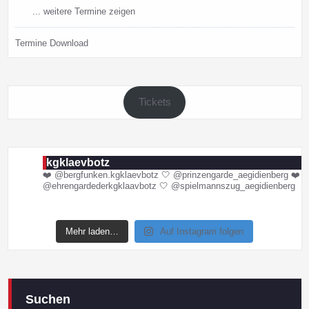
... weitere Termine zeigen
Termine Download
Tickets
kgklaevbotz
❤️ @bergfunken.kgklaevbotz
🤍 @prinzengarde_aegidienberg
❤️
@ehrengardederkgklaavbotz
🤍 @spielmannszug_aegidienberg
Mehr laden…
Auf Instagram folgen
Suchen