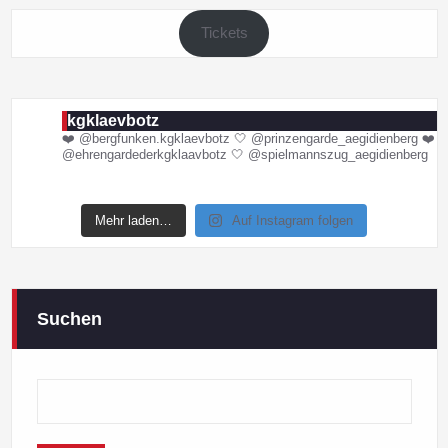
Tickets
kgklaevbotz
❤️ @bergfunken.kgklaevbotz
🤍 @prinzengarde_aegidienberg
❤️
@ehrengardederkgklaavbotz
🤍 @spielmannszug_aegidienberg
Mehr laden…
Auf Instagram folgen
Suchen