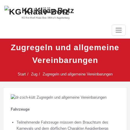
Zum
KG Klääv-Botz
Inhalt
springen
KG Rot-Weiß Klääv-Botz 1904 e.V. Aegidienberg
Zugregeln und allgemeine
Vereinbarungen
Start
Zug
Zugregeln und allgemeine Vereinbarungen
Fahrzeuge
Teilnehmende Fahrzeuge müssen dem Brauchtum des
Karnevals und dem dörflichen Charakter Aegidienbergs