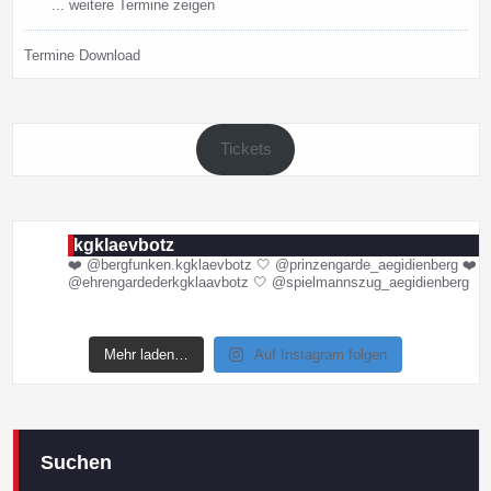
... weitere Termine zeigen
Termine Download
Tickets
kgklaevbotz
❤️ @bergfunken.kgklaevbotz
🤍 @prinzengarde_aegidienberg
❤️
@ehrengardederkgklaavbotz
🤍 @spielmannszug_aegidienberg
Mehr laden…
Auf Instagram folgen
Suchen