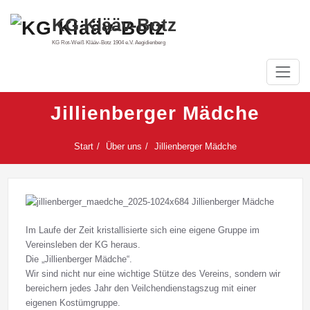
Zum
KG Klääv-Botz
Inhalt
springen
KG Rot-Weiß Klääv-Botz 1904 e.V. Aegidienberg
Jillienberger Mädche
Start
Über uns
Jillienberger Mädche
Im Laufe der Zeit kristallisierte sich eine eigene Gruppe im
Vereinsleben der KG heraus.
Die „Jillienberger Mädche“.
Wir sind nicht nur eine wichtige Stütze des Vereins, sondern wir
bereichern jedes Jahr den Veilchendienstagszug mit einer
eigenen Kostümgruppe.