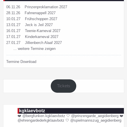
06.11.26
Prinzenproklamation 2027
28.11.26
Fahnenappell 2027
10.01.27
Frühschoppen 2027
13.01.27
Jeck is Jeil 2027
16.01.27
Teenie-Karneval 2027
17.01.27
Kinderkarneval 2027
27.01.27
Jillienberch Alaaf 2027
... weitere Termine zeigen
Termine Download
Tickets
kgklaevbotz
❤️ @bergfunken.kgklaevbotz
🤍 @prinzengarde_aegidienberg
❤️
@ehrengardederkgklaavbotz
🤍 @spielmannszug_aegidienberg