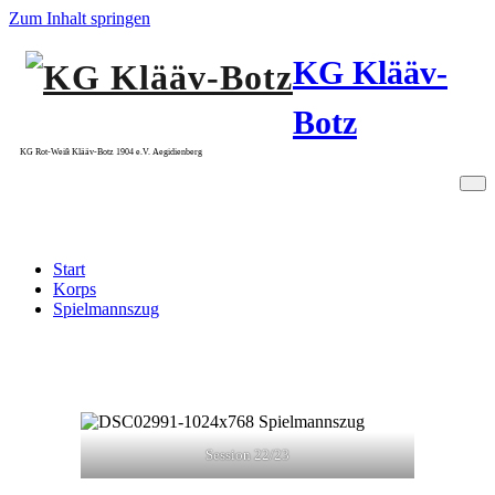
Zum Inhalt springen
KG Klääv-
Botz
KG Rot-Weiß Klääv-Botz 1904 e.V. Aegidienberg
Spielmannszug
Start
Korps
Spielmannszug
Session 22/23