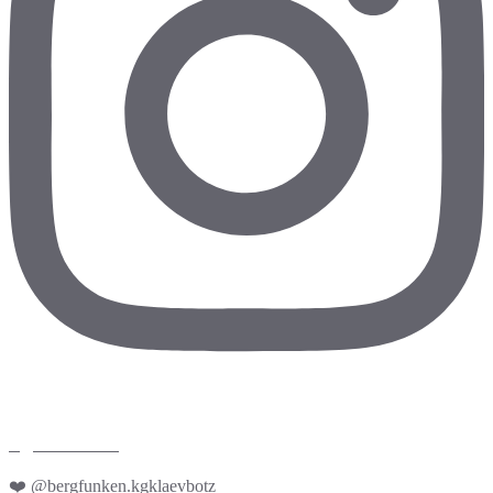
kgklaevbotz
❤️ @bergfunken.kgklaevbotz