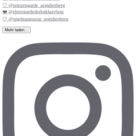
🤍 @prinzengarde_aegidienberg
❤️ @ehrengardederkgklaavbotz
🤍 @spielmannszug_aegidienberg
Mehr laden…