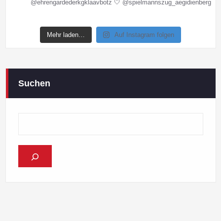
@ehrengardederkgklaavbotz
🤍 @spielmannszug_aegidienberg
Mehr laden…
Auf Instagram folgen
Suchen