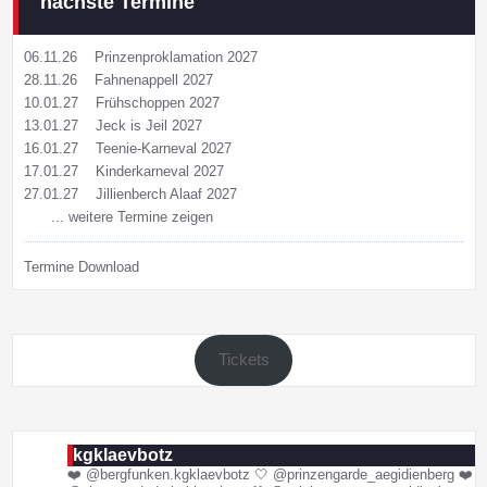
nächste Termine
06.11.26
Prinzenproklamation 2027
28.11.26
Fahnenappell 2027
10.01.27
Frühschoppen 2027
13.01.27
Jeck is Jeil 2027
16.01.27
Teenie-Karneval 2027
17.01.27
Kinderkarneval 2027
27.01.27
Jillienberch Alaaf 2027
... weitere Termine zeigen
Termine Download
Tickets
kgklaevbotz
❤️ @bergfunken.kgklaevbotz
🤍 @prinzengarde_aegidienberg
❤️