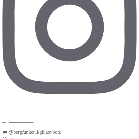
kgklaevbotz
❤️ @bergfunken.kgklaevbotz