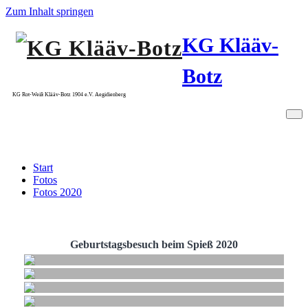
Zum Inhalt springen
KG Klääv-
Botz
KG Rot-Weiß Klääv-Botz 1904 e.V. Aegidienberg
Fotos 2020
Start
Fotos
Fotos 2020
Geburtstagsbesuch beim Spieß 2020