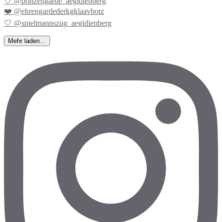
🤍 @prinzengarde_aegidienberg
❤️ @ehrengardederkgklaavbotz
🤍 @spielmannszug_aegidienberg
Mehr laden…