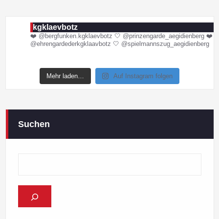
kgklaevbotz
❤️ @bergfunken.kgklaevbotz
🤍 @prinzengarde_aegidienberg
❤️
@ehrengardederkgklaavbotz
🤍 @spielmannszug_aegidienberg
Mehr laden…
Auf Instagram folgen
Suchen