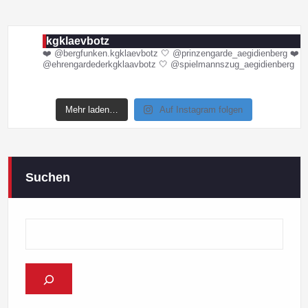
kgklaevbotz
❤️ @bergfunken.kgklaevbotz
🤍 @prinzengarde_aegidienberg
❤️
@ehrengardederkgklaavbotz
🤍 @spielmannszug_aegidienberg
Mehr laden…
Auf Instagram folgen
Suchen