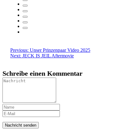
Beitragsnavigation
Previous:
Unser Prinzenpaar Video 2025
Next:
JECK IS JEIL Aftermovie
Schreibe einen Kommentar
nächste Termine