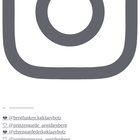
kgklaevbotz
❤️ @bergfunken.kgklaevbotz
🤍 @prinzengarde_aegidienberg
❤️ @ehrengardederkgklaavbotz
🤍 @spielmannszug_aegidienberg