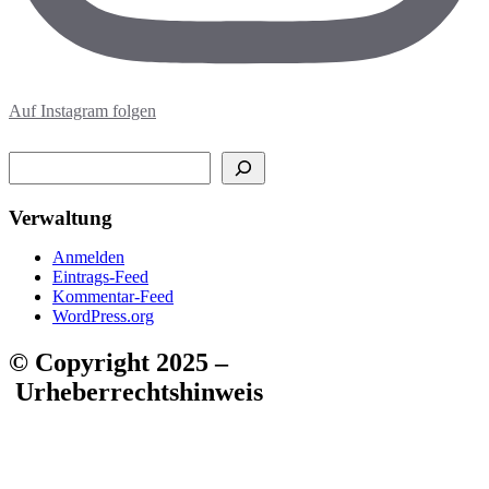
Auf Instagram folgen
Suchen
Verwaltung
Anmelden
Eintrags-Feed
Kommentar-Feed
WordPress.org
© Copyright 2025 –
Urheberrechtshinweis
Alle Inhalte dieses Internetangebotes, insbesondere Texte,
Fotografien und Grafiken, sind urheberrechtlich geschützt. Das
Urheberrecht liegt, soweit nicht ausdrücklich anders