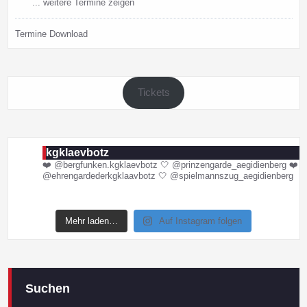
... weitere Termine zeigen
Termine Download
Tickets
kgklaevbotz
❤️ @bergfunken.kgklaevbotz
🤍 @prinzengarde_aegidienberg
❤️
@ehrengardederkgklaavbotz
🤍 @spielmannszug_aegidienberg
Mehr laden…
Auf Instagram folgen
Suchen