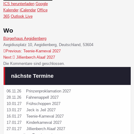
ICS herunterladen
Google
Kalender
iCalendar
Office
365
Outlook Live
Wo
Bürgerhaus Aegidienberg
Aegidiusplatz 10, Aegidienberg, Deutschland, 53604
Previous:
Teenie-Karneval 2027
Beitragsnavigation
Next:
Jillienberch Alaaf 2027
Die Kommentare sind geschlossen.
nächste Termine
06.11.26
Prinzenproklamation 2027
28.11.26
Fahnenappell 2027
10.01.27
Frühschoppen 2027
13.01.27
Jeck is Jeil 2027
16.01.27
Teenie-Karneval 2027
17.01.27
Kinderkarneval 2027
27.01.27
Jillienberch Alaaf 2027