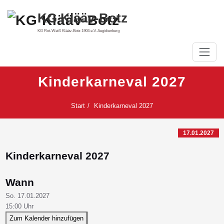
Zum
KG Klääv-Botz
Inhalt
springen
KG Rot-Weiß Klääv-Botz 1904 e.V. Aegidienberg
Kinderkarneval 2027
Start
Kinderkarneval 2027
17.01.2027
Kinderkarneval 2027
Wann
So. 17.01.2027
15:00 Uhr
Zum Kalender hinzufügen