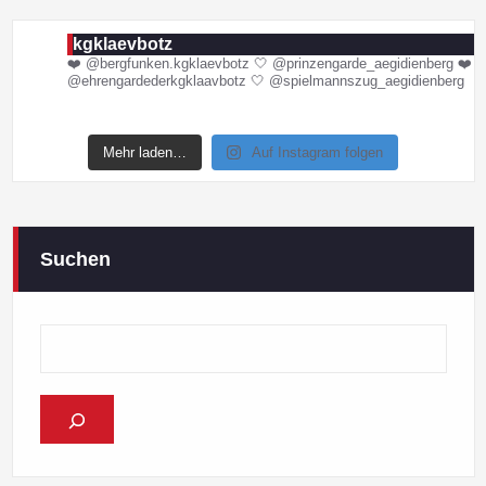
kgklaevbotz
❤️ @bergfunken.kgklaevbotz
🤍 @prinzengarde_aegidienberg
❤️
@ehrengardederkgklaavbotz
🤍 @spielmannszug_aegidienberg
Mehr laden…
Auf Instagram folgen
Suchen