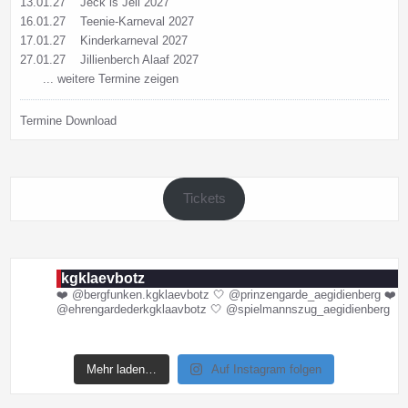
13.01.27
Jeck is Jeil 2027
16.01.27
Teenie-Karneval 2027
17.01.27
Kinderkarneval 2027
27.01.27
Jillienberch Alaaf 2027
... weitere Termine zeigen
Termine Download
Tickets
kgklaevbotz
❤️ @bergfunken.kgklaevbotz
🤍 @prinzengarde_aegidienberg
❤️
@ehrengardederkgklaavbotz
🤍 @spielmannszug_aegidienberg
Mehr laden…
Auf Instagram folgen