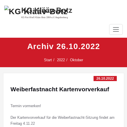
Zum
KG Klääv-Botz
Inhalt
springen
KG Rot-Weiß Klääv-Botz 1904 e.V. Aegidienberg
Archiv 26.10.2022
Start
2022
Oktober
26.10.2022
Weiberfastnacht Kartenvorverkauf
Termin vormerken!
Der Kartenvorverkauf für die Weiberfastnacht-Sitzung findet am
Freitag 4.11.22