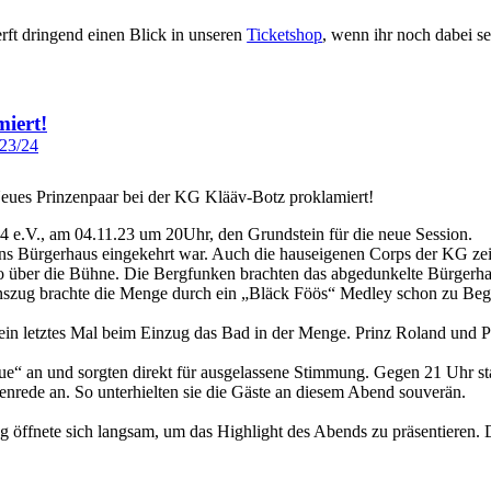
rft dringend einen Blick in unseren
Ticketshop
, wenn ihr noch dabei se
iert!
 23/24
e.V., am 04.11.23 um 20Uhr, den Grundstein für die neue Session.
ins Bürgerhaus eingekehrt war. Auch die hauseigenen Corps der KG zeig
so über die Bühne. Die Bergfunken brachten das abgedunkelte Bürgerh
nnszug brachte die Menge durch ein „Bläck Föös“ Medley schon zu Be
n letztes Mal beim Einzug das Bad in der Menge. Prinz Roland und Prin
aue“ an und sorgten direkt für ausgelassene Stimmung. Gegen 21 Uhr st
enrede an. So unterhielten sie die Gäste an diesem Abend souverän.
g öffnete sich langsam, um das Highlight des Abends zu präsentieren.