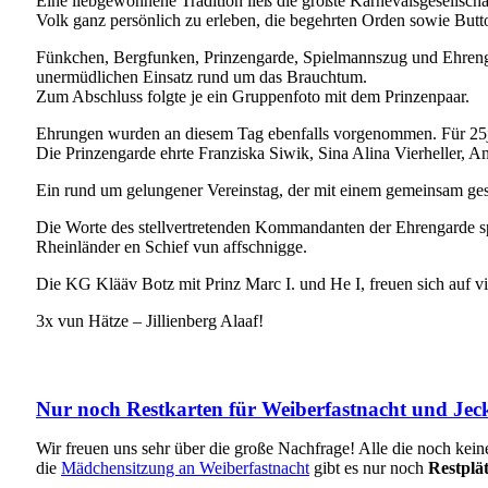
Eine liebgewonnene Tradition ließ die größte Karnevalsgesellsch
Volk ganz persönlich zu erleben, die begehrten Orden sowie Butt
Fünkchen, Bergfunken, Prinzengarde, Spielmannszug und Ehrengar
unermüdlichen Einsatz rund um das Brauchtum.
Zum Abschluss folgte je ein Gruppenfoto mit dem Prinzenpaar.
Ehrungen wurden an diesem Tag ebenfalls vorgenommen. Für 25jä
Die Prinzengarde ehrte Franziska Siwik, Sina Alina Vierheller, A
Ein rund um gelungener Vereinstag, der mit einem gemeinsam gest
Die Worte des stellvertretenden Kommandanten der Ehrengarde sp
Rheinländer en Schief vun affschnigge.
Die KG Klääv Botz mit Prinz Marc I. und He I, freuen sich auf v
3x vun Hätze – Jillienberg Alaaf!
Nur noch Restkarten für Weiberfastnacht und Jeck 
Wir freuen uns sehr über die große Nachfrage! Alle die noch kein
die
Mädchensitzung an Weiberfastnacht
gibt es nur noch
Restplä