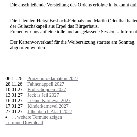
Die anschließende Vorstellung des Ordens erfolgte in bekannt qui
Die Literaten Helga Bosbach-Feinhals und Martin Odenthal hatten
der Gulaschakapell aus Erpel das Bürgerhaus.
Freuen wir uns auf eine tolle und ausgelassene Session – Informa
Der Kartenvorverkauf für die Weibersitzung startete am Sonntag.
abgerufen werden.
nächste Termine
06.11.26
Prinzenproklamation 2027
28.11.26
Fahnenappell 2027
10.01.27
Frühschoppen 2027
13.01.27
Jeck is Jeil 2027
16.01.27
Teenie-Karneval 2027
17.01.27
Kinderkarneval 2027
27.01.27
Jillienberch Alaaf 2027
... weitere Termine zeigen
Termine Download