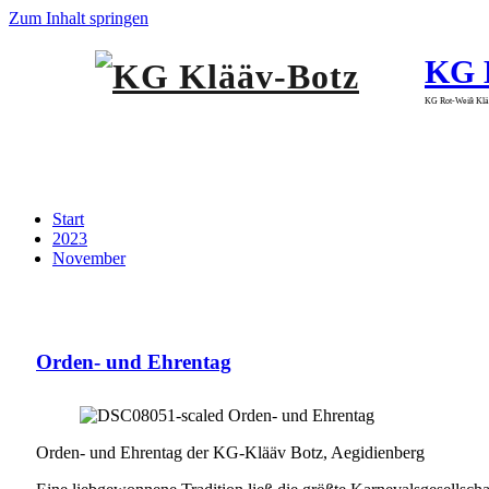
Zum Inhalt springen
KG 
KG Rot-Weiß Klää
Archiv 14.11.2023
Start
2023
November
Orden- und Ehrentag
Orden- und Ehrentag der KG-Klääv Botz, Aegidienberg