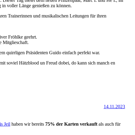
Dieser Tag bietet dem neuen Prinzenpaar, Marc I. und He I., ihr
g in voller Länge genießen zu können.
en Trainerinnen und musikalischen Leitungen für ihren
ver Fröhlke geehrt.
 Mitglieschaft.
m quirrligen Präsidenten Guido einfach perfekt war.
mit soviel Hätzblood un Freud dobei, do kann sich manch en
14.11.2023
is Jeil
haben wir bereits
75% der Karten verkauft
als auch für