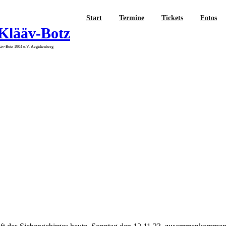
Start
Termine
Tickets
Fotos
Klääv-Botz
v-Botz 1904 e.V. Aegidienberg