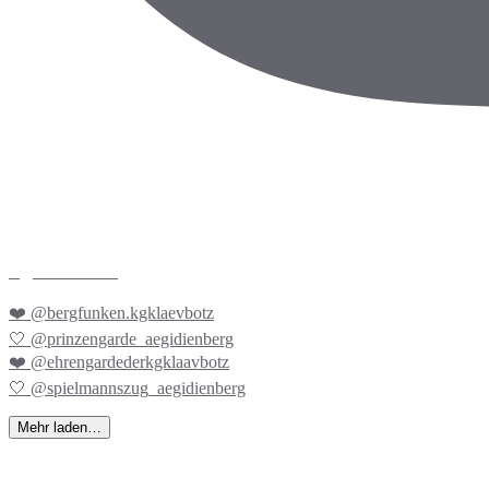
kgklaevbotz
❤️ @bergfunken.kgklaevbotz
🤍 @prinzengarde_aegidienberg
❤️ @ehrengardederkgklaavbotz
🤍 @spielmannszug_aegidienberg
Mehr laden…