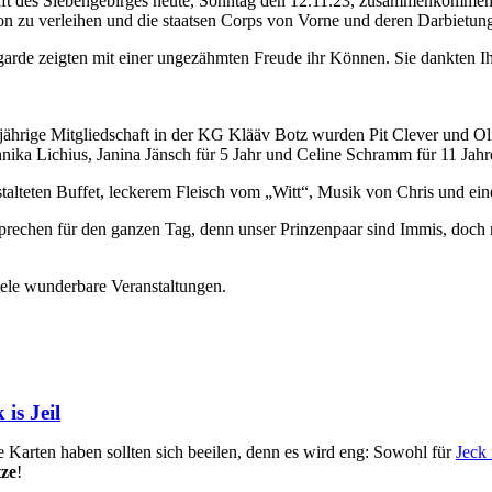
aft des Siebengebirges heute, Sonntag den 12.11.23, zusammenkommen. 
on zu verleihen und die staatsen Corps von Vorne und deren Darbietun
de zeigten mit einer ungezähmten Freude ihr Können. Sie dankten Ihr
hrige Mitgliedschaft in der KG Klääv Botz wurden Pit Clever und Oli
nnika Lichius, Janina Jänsch für 5 Jahr und Celine Schramm für 11 Jahre
alteten Buffet, leckerem Fleisch vom „Witt“, Musik von Chris und eine
rechen für den ganzen Tag, denn unser Prinzenpaar sind Immis, doch 
iele wunderbare Veranstaltungen.
is Jeil
e Karten haben sollten sich beeilen, denn es wird eng: Sowohl für
Jeck 
tze
!