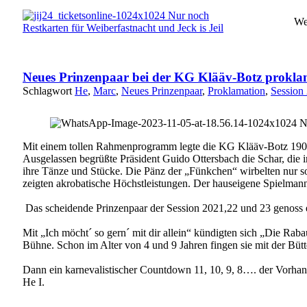
We
Neues Prinzenpaar bei der KG Klääv-Botz proklam
Schlagwort
He
,
Marc
,
Neues Prinzenpaar
,
Proklamation
,
Session
Mit einem tollen Rahmenprogramm legte die KG Klääv-Botz 1904 
Ausgelassen begrüßte Präsident Guido Ottersbach die Schar, die 
ihre Tänze und Stücke. Die Pänz der „Fünkchen“ wirbelten nur 
zeigten akrobatische Höchstleistungen. Der hauseigene Spielma
Das scheidende Prinzenpaar der Session 2021,22 und 23 genoss ei
Mit „Ich möcht´ so gern´ mit dir allein“ kündigten sich „Die Rab
Bühne. Schon im Alter von 4 und 9 Jahren fingen sie mit der Bütt
Dann ein karnevalistischer Countdown 11, 10, 9, 8…. der Vorhan
He I.