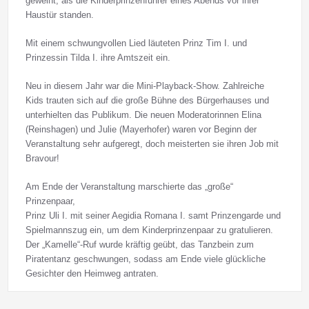
geweint, als die Kinderprinzenführer eines Abends vor ihrer
Haustür standen.
Mit einem schwungvollen Lied läuteten Prinz Tim I. und
Prinzessin Tilda I. ihre Amtszeit ein.
Neu in diesem Jahr war die Mini-Playback-Show. Zahlreiche
Kids trauten sich auf die große Bühne des Bürgerhauses und
unterhielten das Publikum. Die neuen Moderatorinnen Elina
(Reinshagen) und Julie (Mayerhofer) waren vor Beginn der
Veranstaltung sehr aufgeregt, doch meisterten sie ihren Job mit
Bravour!
Am Ende der Veranstaltung marschierte das „große“
Prinzenpaar,
Prinz Uli I. mit seiner Aegidia Romana I. samt Prinzengarde und
Spielmannszug ein, um dem Kinderprinzenpaar zu gratulieren.
Der „Kamelle“-Ruf wurde kräftig geübt, das Tanzbein zum
Piratentanz geschwungen, sodass am Ende viele glückliche
Gesichter den Heimweg antraten.