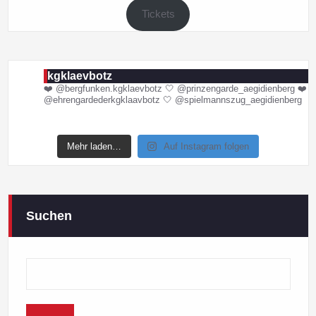
Tickets
kgklaevbotz
❤️ @bergfunken.kgklaevbotz
🤍 @prinzengarde_aegidienberg
❤️
@ehrengardederkgklaavbotz
🤍 @spielmannszug_aegidienberg
Mehr laden…
Auf Instagram folgen
Suchen