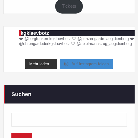
Tickets
kgklaevbotz
❤️ @bergfunken.kgklaevbotz
🤍 @prinzengarde_aegidienberg
❤️
@ehrengardederkgklaavbotz
🤍 @spielmannszug_aegidienberg
Mehr laden…
Auf Instagram folgen
Suchen